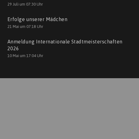
29 Juli um 07:30 Uhr
Erfolge unserer Mädchen
21 Mai um 07:18 Uhr
Anmeldung Internationale Stadtmeisterschaften
2026
10 Mai um 17:04 Uhr
Kontakt
TTCGelbRotTrier@AOL.com
+49 651 46362630
TTC Gelb Rot Trier
Am Sprung 16
54329 Konz