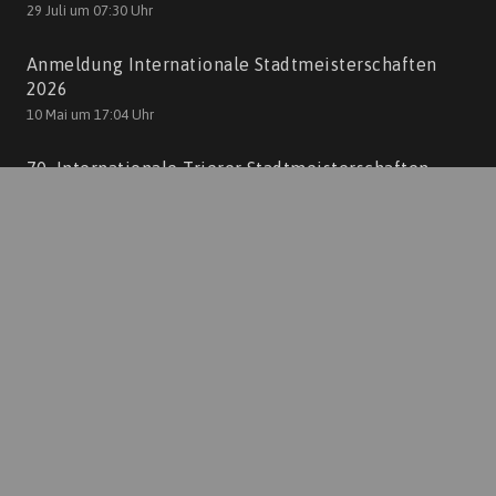
29 Juli um 07:30 Uhr
Anmeldung Internationale Stadtmeisterschaften
2026
10 Mai um 17:04 Uhr
70. Internationale Trierer Stadtmeisterschaften
2026
22 Jan. um 19:41 Uhr
Kontakt
TTCGelbRotTrier@AOL.com
+49 651 46362630
TTC Gelb Rot Trier
Am Sprung 16