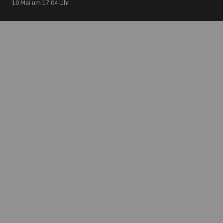
10 Mai um 17:04 Uhr
Kontakt
TTCGelbRotTrier@AOL.com
+49 651 46362630
TTC Gelb Rot Trier
Am Sprung 16
54329 Konz